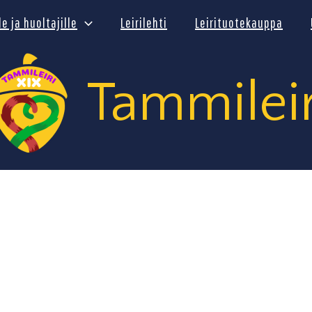
lle ja huoltajille
Leirilehti
Leirituotekauppa
Tammileir