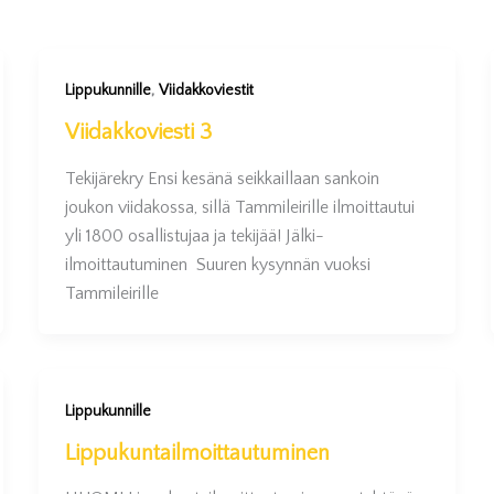
,
Lippukunnille
Viidakkoviestit
Viidakkoviesti 3
Tekijärekry Ensi kesänä seikkaillaan sankoin
joukon viidakossa, sillä Tammileirille ilmoittautui
yli 1800 osallistujaa ja tekijää! Jälki-
ilmoittautuminen Suuren kysynnän vuoksi
Tammileirille
Lippukunnille
Lippukuntailmoittautuminen