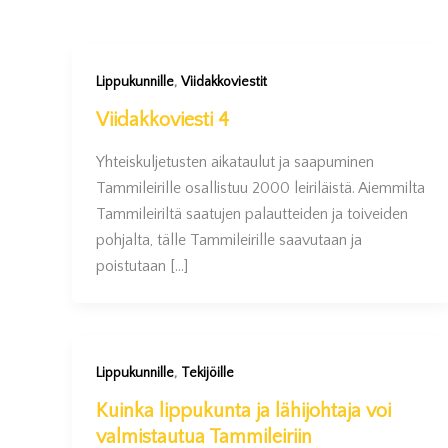
,
Lippukunnille
Viidakkoviestit
Viidakkoviesti 4
Yhteiskuljetusten aikataulut ja saapuminen
Tammileirille osallistuu 2000 leiriläistä. Aiemmilta
Tammileiriltä saatujen palautteiden ja toiveiden
pohjalta, tälle Tammileirille saavutaan ja
poistutaan […]
,
Lippukunnille
Tekijöille
Kuinka lippukunta ja lähijohtaja voi
valmistautua Tammileiriin